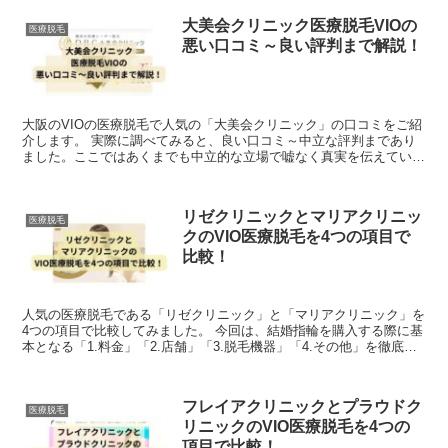
大美会クリニック医療脱毛VIOの
医療脱毛
悪い口コミ～良い評判まで解説！
大阪のVIOの医療脱毛で人気の「大美会クリニック」の口コミをご紹
介します。 実際に調べてみると、良い口コミ～中立な評判まであり
ました。ここではあくまでも中立的な立場で嘘なく真実を伝えていけ
たらと思います。 「大美会クリニック」で...
リゼクリニックとマリアクリニッ
医療脱毛
クのVIO医療脱毛を4つの項目で
比較！
人気の医療脱毛である「リゼクリニック」と「マリアクリニック」を
4つの項目で比較してみました。 今回は、結婚指輪を購入する際に基
本となる「1.料金」「2.店舗」「3.脱毛機器」「4.その他」を徹底比
較しています。両社の良いところ悪いとこ...
フレイアクリニックとプラウドク
医療脱毛
リニックのVIO医療脱毛を4つの
項目で比較！