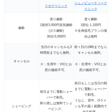
ジュノビューティーク
リゼクリニック
リニック
塗り麻酔
塗り麻酔
1箇所3,000円笑気麻酔
1部位:1,100円
麻酔
(ガス麻酔)
※全身脱毛プランの場
30分/3,000円
合は無料
当日のキャンセルも3
前々日の19時までなら
時間前までなら無料。
キャンセル無料。
キャンセル
※：生理中：VIOとお
※：生理中：VIOとお
尻の施術不可。
尻の施術不可。
前日もしくは当日の朝
までに電動シェーバー
前日までに電動シェー
で剃毛。
バーで剃毛。
うなじ、背中、Oライ
剃り残しは無料でシェ
シェービング
ンも手の届く範囲内で
ービング。
自己処理。