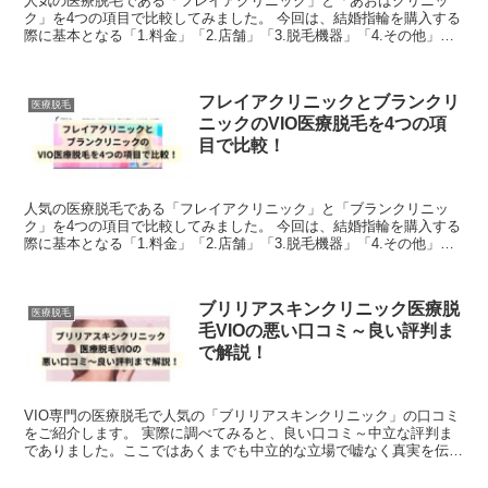
人気の医療脱毛である「フレイアクリニック」と「あおばクリニッ
ク」を4つの項目で比較してみました。 今回は、結婚指輪を購入する
際に基本となる「1.料金」「2.店舗」「3.脱毛機器」「4.その他」を
徹底比較しています。両社の良いところ悪い...
フレイアクリニックとブランクリ
医療脱毛
ニックのVIO医療脱毛を4つの項
目で比較！
人気の医療脱毛である「フレイアクリニック」と「ブランクリニッ
ク」を4つの項目で比較してみました。 今回は、結婚指輪を購入する
際に基本となる「1.料金」「2.店舗」「3.脱毛機器」「4.その他」を
徹底比較しています。両社の良いところ悪い...
ブリリアスキンクリニック医療脱
医療脱毛
毛VIOの悪い口コミ～良い評判ま
で解説！
VIO専門の医療脱毛で人気の「ブリリアスキンクリニック」の口コミ
をご紹介します。 実際に調べてみると、良い口コミ～中立な評判ま
でありました。ここではあくまでも中立的な立場で嘘なく真実を伝え
ていけたらと思います。 「ブリリアスキン...