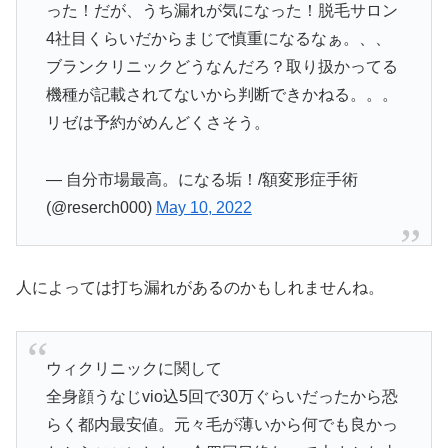
った！だが、うち漏れが気になった！脱毛サロン
4社目くらいだからまじで慎重になるなぁ。、、
ブランクリニックどうなんだろ？取り扱かってる
機種が記載されてないから判断できかねる。。。
リゼは予約がめんどくさそう。
— 自分市場最高。になる垢！/額変形症手術
(@reserch000)
May 10, 2022
人によっては打ち漏れがあるのかもしれませんね。
ウィクリニックに関して
全身顔うなじvio込5回で30万ぐらいだったから恐
らく都内最安値。元々毛が薄いから何でも良かっ