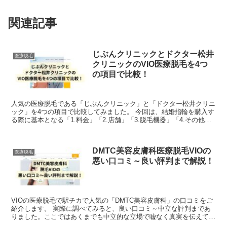
関連記事
じぶんクリニックとドクター松井
医療脱毛
クリニックのVIO医療脱毛を4つ
の項目で比較！
人気の医療脱毛である「じぶんクリニック」と「ドクター松井クリニ
ック」を4つの項目で比較してみました。 今回は、結婚指輪を購入す
る際に基本となる「1.料金」「2.店舗」「3.脱毛機器」「4.その他」
を徹底比較しています。両社の良いところ...
DMTC美容皮膚科医療脱毛VIOの
医療脱毛
悪い口コミ～良い評判まで解説！
VIOの医療脱毛で駅チカで人気の「DMTC美容皮膚科」の口コミをご
紹介します。 実際に調べてみると、良い口コミ～中立な評判まであ
りました。ここではあくまでも中立的な立場で嘘なく真実を伝えてい
けたらと思います。 「DMTC美容皮膚...